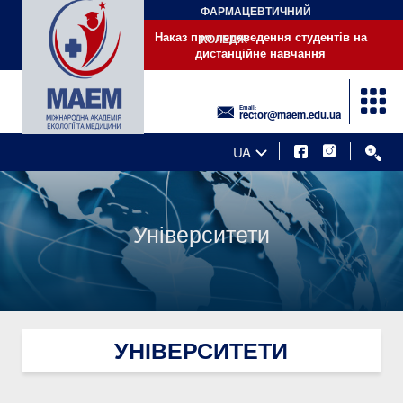
ФАРМАЦЕВТИЧНИЙ
Наказ про переведення студентів на дистанційне навчання
Наказ про переведення студентів на
КОЛЕДЖ
дистанційне навчання
Email:
rector@maem.edu.ua
UA
Університети
УНІВЕРСИТЕТИ