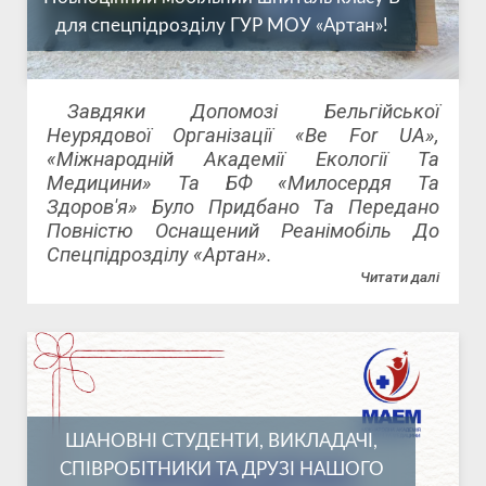
для спецпідрозділу ГУР МОУ «Артан»!
Завдяки Допомозі Бельгійської
Неурядової Організації «Be For UA»,
«Міжнародній Академії Екології Та
Медицини» Та БФ «Милосердя Та
Здоров'я» Було Придбано Та Передано
Повністю Оснащений Реанімобіль До
Спецпідрозділу «Артан».
Читати далі
ШАНОВНІ СТУДЕНТИ, ВИКЛАДАЧІ,
СПІВРОБІТНИКИ ТА ДРУЗІ НАШОГО