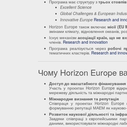
Програма має структуру з
трьох стовпів
Excellent Science
Global Challenges & European Indust
Innovative Europe
Research and inn
Horizon Europe також включає
місії (EU 
змінами клімату, відновлення океанів, ро
Існує механізм
асоціації країн, що не 
членів.
Research and innovation
Програма реалізується через
робочі п
тематичних кластерів.
Research and innov
Чому Horizon Europe 
Доступ до масштабного фінансування 
Участь у проєктах Horizon Europe відкр
мережеву діяльність та міжнародні партн
Міжнародне визнання та репутація
Співпраця у проектах Horizon Europe
формуванню репутації МАЕМ як науково-і
Розвиток наукової діяльності та інфр
Завдяки співпраці з європейськими па
даними, використовувати міжнародні лабор