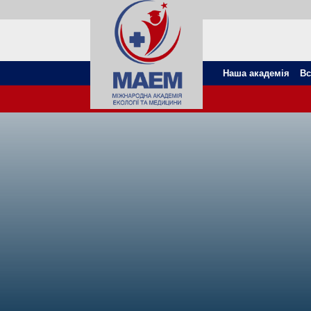
Наша академія
Вс