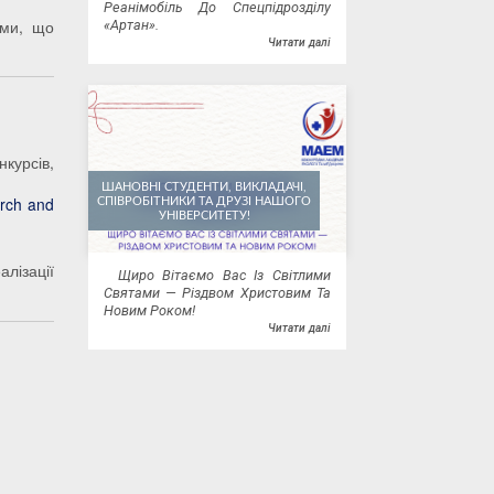
Реанімобіль До Спецпідрозділу
ами, що
«Артан».
Читати далі
курсів,
ШАНОВНІ СТУДЕНТИ, ВИКЛАДАЧІ,
rch and
СПІВРОБІТНИКИ ТА ДРУЗІ НАШОГО
УНІВЕРСИТЕТУ!
лізації
Щиро Вітаємо Вас Із Світлими
Святами — Різдвом Христовим Та
Новим Роком!
Читати далі