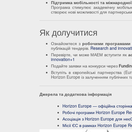
Підтримка мобільності та міжнародної
Програма стимулює академічну мобільні
створює нові можливості для партнерських
Як долучитися
Ознайомтеся з
робочими програмами 
публікацій тендерів.
Research and innovat
Перевірте, чи може МАЕМ вступити як
а
innovation+1
Подайте заявки на конкурси через
Fundin
Вступіть в європейські партнерства (Eu
Horizon Europe із залученням публічних т
Джерела та додаткова інформація
Horizon Europe — офіційна сторінка
Робочі програми Horizon Europe
Re
Асоціація з Horizon Europe для неє
Місії ЄС в рамках Horizon Europe
Re