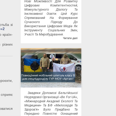
Нові Можливості Для Розвитку
Цифрових Компетентностей,
Міжкультурного Діалогу Та
Інклюзивної Освіти. Цей Курс
Спрямований На Формування
Сучасного Підходу До
тьба зі
Використання Цифрових Медіа Як
n+2
Інструменту Соціальних Змін,
о країн-
Участі Та Миробудування.
Читати далі
 різних
Повноцінний мобільний шпиталь класу В
для спецпідрозділу ГУР МОУ «Артан»!
роєкти,
Завдяки Допомозі Бельгійської
 сприяє
Неурядової Організації «Be For UA»,
«Міжнародній Академії Екології Та
Медицини» Та БФ «Милосердя Та
юватися
Здоров'я» Було Придбано Та
Передано Повністю Оснащений