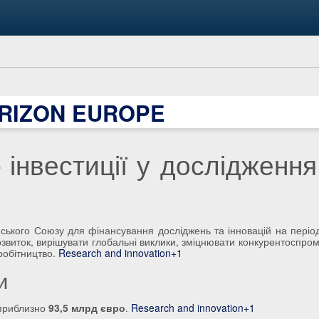
RIZON EUROPE
інвестиції у дослідження
ького Союзу для фінансування досліджень та інновацій на періо
озвиток, вирішувати глобальні виклики, зміцнювати конкурентоспро
робітництво.
Research and innovation+1
и
приблизно
93,5 млрд євро
.
Research and innovation+1