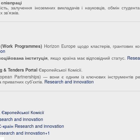
 співпраці
сть, залучення іноземних викладачів і науковців, обмін студент
 зв’язків.
(Work Programmes)
Horizon Europe щодо кластерів, грантових кон
ion
соційована інституція
, якщо країна має відповідний статус.
Resea
g & Tenders Portal
Європейської Комісії.
ropean Partnerships) — вони є одним із ключових інструментів реа
а приватних суб’єктів.
Research and innovation
 Європейської Комісії
search and innovation
С-країн
Research and innovation
search and innovation+1