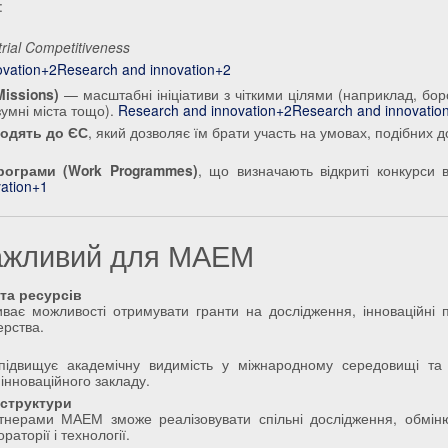
:
rial Competitiveness
ovation+2Research and innovation+2
Missions)
— масштабні ініціативи з чіткими цілями (наприклад, боро
зумні міста тощо).
Research and innovation+2Research and innovatio
входять до ЄС
, який дозволяє їм брати участь на умовах, подібних д
рограми (Work Programmes)
, що визначають відкриті конкурси в
ation+1
важливий для МАЕМ
та ресурсів
иває можливості отримувати гранти на дослідження, інноваційні п
ерства.
 підвищує академічну видимість у міжнародному середовищі та
нноваційного закладу.
аструктури
ртнерами МАЕМ зможе реалізовувати спільні дослідження, обмін
аторії і технології.