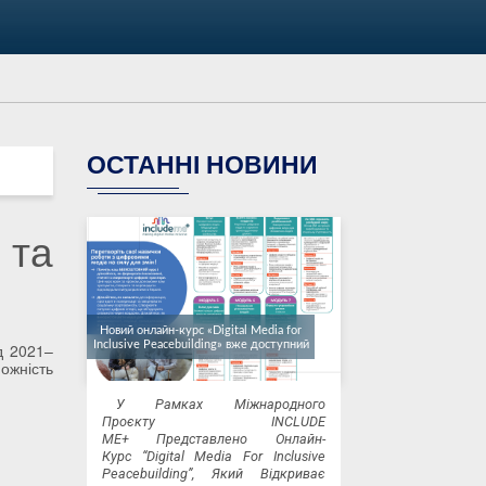
ОСТАННІ НОВИНИ
 та
Новий онлайн-курс «Digital Media for
Inclusive Peacebuilding» вже доступний
д 2021–
можність
У Рамках Міжнародного
Проєкту INCLUDE
ME+ Представлено Онлайн-
Курс “Digital Media For Inclusive
Peacebuilding”, Який Відкриває