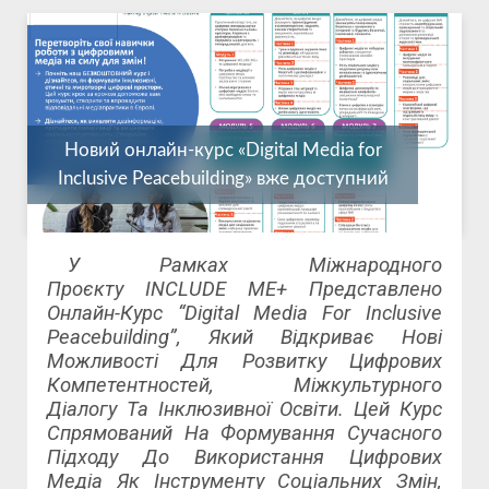
Новий онлайн-курс «Digital Media for
Inclusive Peacebuilding» вже доступний
У Рамках Міжнародного
Проєкту INCLUDE ME+ Представлено
Онлайн-Курс “Digital Media For Inclusive
Peacebuilding”, Який Відкриває Нові
Можливості Для Розвитку Цифрових
Компетентностей, Міжкультурного
Діалогу Та Інклюзивної Освіти. Цей Курс
Спрямований На Формування Сучасного
Підходу До Використання Цифрових
Медіа Як Інструменту Соціальних Змін,