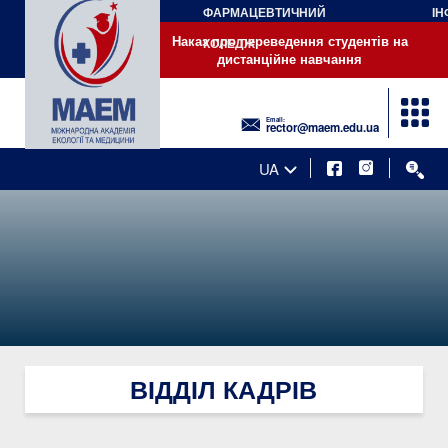
ФАРМАЦЕВТИЧНИЙ
ІН
Наказ про переведення студентів на дистанційне навчання
Наказ про переведення студентів на
КОЛЕДЖ
дистанційне навчання
Email:
rector@maem.edu.ua
UA
ВІДДІЛ КАДРІВ