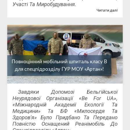
Участі Та Миробудування.
Читати далі
Повноцінний мобільний шпиталь класу В
для спецпідрозділу ГУР МОУ «Артан»!
Завдяки Допомозі Бельгійської
Неурядової Організації «Be For UA»,
«Міжнародній Академії Екології Та
Медицини» Та БФ «Милосердя Та
Здоров'я» Було Придбано Та Передано
Повністю Оснащений Реанімобіль До